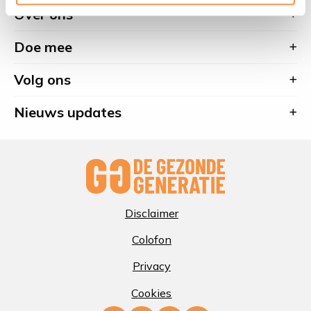
van
Site
–
Beatrix
Over ons
Trombosestichting
Soa
Spierfonds
footer
Nederland
Aids
Doe mee
Nederland
Volg ons
Nieuws updates
Disclaimer
Colofon
Privacy
Cookies