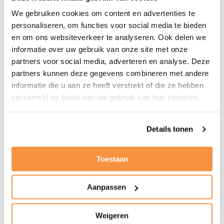
website
website
We gebruiken cookies om content en advertenties te
van
van
personaliseren, om functies voor social media te bieden
MDL
Stichting
en om ons websiteverkeer te analyseren. Ook delen we
Ga
Ga
Fonds
MIND
informatie over uw gebruik van onze site met onze
naar
naar
partners voor social media, adverteren en analyse. Deze
website
website
partners kunnen deze gegevens combineren met andere
van
van
informatie die u aan ze heeft verstrekt of die ze hebben
MS
Stichting
Ga
Ga
verzameld op basis van uw gebruik van hun services.
Fonds
MS
naar
naar
research
website
website
Details tonen
van
van
Ga
Ga
Nierstichting
Stichting
naar
naar
Nederland
Oogfonds
Toestaan
website
website
Nederland
Ga
Ga
van
van
naar
naar
Aanpassen
Ga
Parkinson
ReumaNederland
website
website
naar
Nederland
van
van
website
Weigeren
Aidsfonds
Prinses